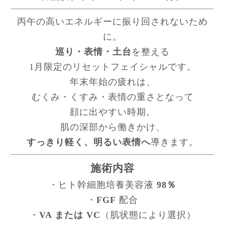
丙午の高いエネルギーに振り回されないため
に。
巡り・表情・土台
を整える
1月限定のリセットフェイシャルです。
年末年始の疲れは、
むくみ・くすみ・表情の重さとなって
顔に出やすい時期。
肌の深部から働きかけ、
すっきり軽く、明るい表情へ
導きます。
施術内容
・ヒト幹細胞培養美容液
98％
・
FGF
配合
・
VA または VC
（肌状態により選択）