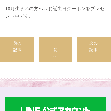
10月生まれの方へ♡お誕生日クーポンをプレゼ
ント中です。
前の
一
次の
記事
覧
記事
へ