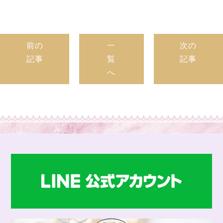
前の
一
次の
記事
覧
記事
へ